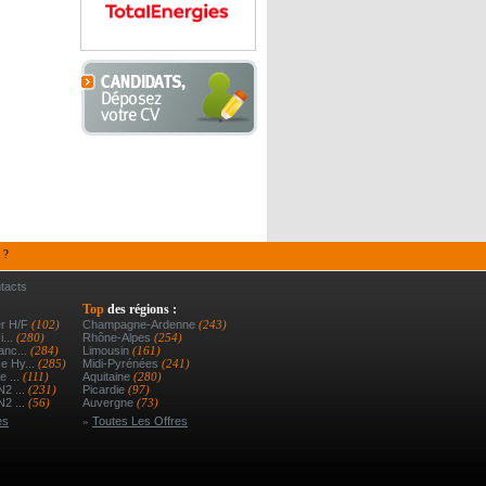
 ?
tacts
Top
des régions :
er H/f
(102)
Champagne-Ardenne
(243)
i...
(280)
Rhône-Alpes
(254)
anc...
(284)
Limousin
(161)
e Hy...
(285)
Midi-Pyrénées
(241)
e ...
(111)
Aquitaine
(280)
N2 ...
(231)
Picardie
(97)
N2 ...
(56)
Auvergne
(73)
es
»
Toutes Les Offres