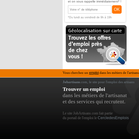
et on vous rappelle immédiatement* !
OK
*Du lundi au vendredi de 9h à 19h
Vous cherchez un
emploi
dans les métiers de l'artisan
Jobartisans
.com, le site pour l'emploi des artisans
Trouver un emploi
dans les métiers de l'artisanat
et des services qui recrutent.
Le site JobArtisans.com fait partie
du portail de l'emploi le
CercledesEmplois