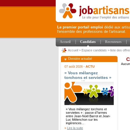
Le premier portail emploi
dédié aux artis
l'ensemble des professions de l'artisanat.
|
|
|
Accueil
Candidats
Recruteurs
Accueil
>
Espace candidats
>
liste des offre
Dernière actualité
C
Aucune
07 août 2026 -
ACTU
« Vous mélangez
torchons et serviettes »
: passe d?armes entre
Jean-Noël Barrot et
Jean-Luc Mélenchon sur
les ingérences
étrangères - Le Parisien
« Vous mélangez torchons et
serviettes » : passe d?armes
entre Jean-Noël Barrot et Jean-
Luc Mélenchon sur les
ingérences...
»
Lire la suite