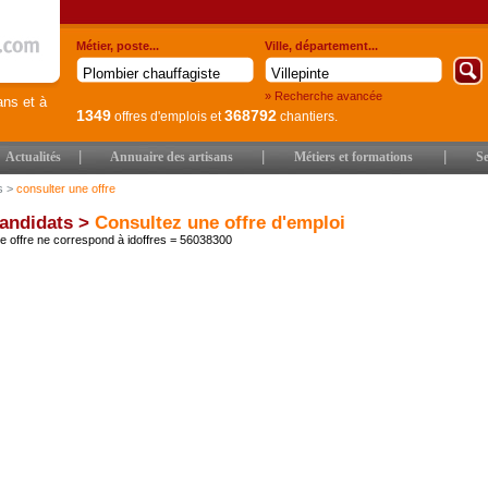
Métier, poste...
Ville, département...
» Recherche avancée
ans et à
1349
368792
offres d'emplois
et
chantiers.
|
|
|
Actualités
Annuaire des artisans
Métiers et formations
Se
s
>
consulter une offre
andidats >
Consultez une offre d'emploi
 offre ne correspond à idoffres = 56038300