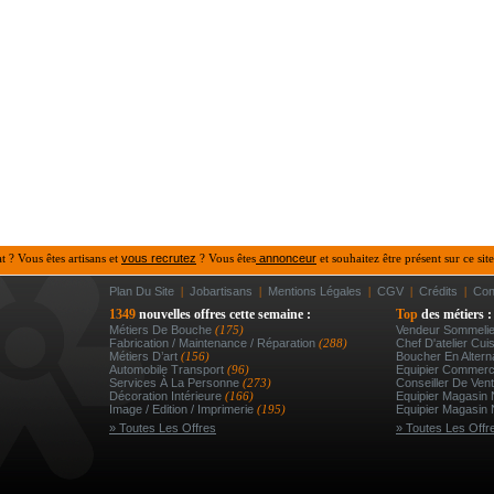
at ? Vous êtes artisans et
vous recrutez
? Vous êtes
annonceur
et souhaitez être présent sur ce site
Plan Du Site
|
Jobartisans
|
Mentions Légales
|
CGV
|
Crédits
|
Con
1349
nouvelles offres cette semaine :
Top
des métiers :
Métiers De Bouche
(175)
Vendeur Sommeli
Fabrication / Maintenance / Réparation
(288)
Chef D'atelier Cuis
Métiers D’art
(156)
Boucher En Altern
Automobile Transport
(96)
Equipier Commerc
Services À La Personne
(273)
Conseiller De Vent
Décoration Intérieure
(166)
Equipier Magasin 
Image / Edition / Imprimerie
(195)
Equipier Magasin 
» Toutes Les Offres
» Toutes Les Offr