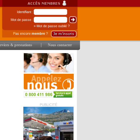
Identifiant :
Mot de passe :
» Mot de passe oublié ?
Pas encore
membre
?
|
rvices & prestations
Nous contacter
PUBLICITÉ