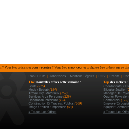
at ? Vous êtes artisans et
vous recrutez
? Vous êtes
annonceur
et souhaitez être présent sur ce site
Plan Du Site
|
Jobartisans
|
Mentions Légales
|
CGV
|
Crédits
|
Con
1349
nouvelles offres cette semaine :
Top
des métiers :
Santé
(275)
Coordonnateur D'e
Mode / Beauté
(184)
Bijoutier-Joaillier
(
Travail Des Matériaux
(252)
Manager De Rayon
Services À La Personne
(229)
Ouvrier Polyvalen
Décoration Intérieure
(194)
Commercial
(175)
Construction Et Travaux Publics
(268)
Employe(e) Logist
Image / Edition / Imprimerie
(53)
Equipier Commerc
» Toutes Les Offres
» Toutes Les Offr