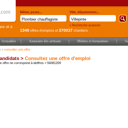
Métier, poste...
Ville, département...
» Recherche avancée
ans et à
1349
370037
offres d'emplois
et
chantiers.
|
|
|
Actualités
Annuaire des artisans
Métiers et formations
Se
s
>
consulter une offre
andidats >
Consultez une offre d'emploi
 offre ne correspond à idoffres = 56081209