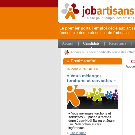
Le premier portail emploi
dédié aux artis
l'ensemble des professions de l'artisanat.
|
|
|
Accueil
Candidats
Recruteurs
Accueil
>
Espace candidats
>
liste des offre
Dernière actualité
C
Aucune
07 août 2026 -
ACTU
« Vous mélangez
torchons et serviettes »
: passe d?armes entre
Jean-Noël Barrot et
Jean-Luc Mélenchon sur
les ingérences
étrangères - Le Parisien
« Vous mélangez torchons et
serviettes » : passe d?armes
entre Jean-Noël Barrot et Jean-
Luc Mélenchon sur les
ingérences...
»
Lire la suite