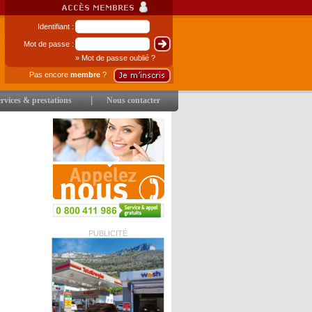
Identifiant :
Mot de passe :
» Mot de passe oublié ?
Pas encore
membre
?
|
rvices & prestations
Nous contacter
PUBLICITÉ