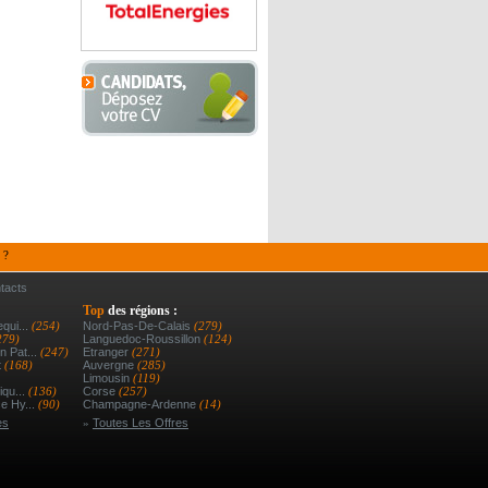
 ?
tacts
Top
des régions :
qui...
(254)
Nord-Pas-De-Calais
(279)
279)
Languedoc-Roussillon
(124)
 Pat...
(247)
Etranger
(271)
t
(168)
Auvergne
(285)
Limousin
(119)
iqu...
(136)
Corse
(257)
e Hy...
(90)
Champagne-Ardenne
(14)
es
»
Toutes Les Offres