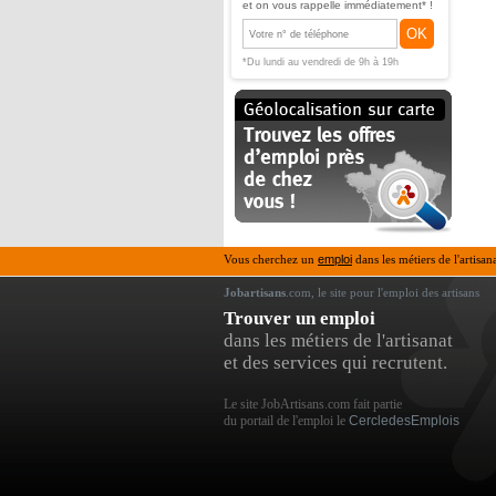
et on vous rappelle immédiatement* !
OK
*Du lundi au vendredi de 9h à 19h
Vous cherchez un
emploi
dans les métiers de l'artisan
Jobartisans
.com, le site pour l'emploi des artisans
Trouver un emploi
dans les métiers de l'artisanat
et des services qui recrutent.
Le site JobArtisans.com fait partie
du portail de l'emploi le
CercledesEmplois