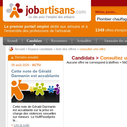
Métier, poste...
Le premier portail emploi
dédié aux artisans et à
1349
offres d'emplo
l'ensemble des professions de l'artisanat.
|
|
|
|
Accueil
Candidats
Recruteurs
Actualités
Annuaire des ar
Accueil
>
Espace candidats
>
liste des offres
>
consulter une offre
Dernière actualité
Candidats >
Consultez u
Aucune offre ne correspond à idoffres = 5
08 août 2026 -
ACTU
Cette note de Gérald
Darmanin est accablante
sur la prise en charge
des violences sexuelles
sur mineurs - Le
HuffPost
Cette note de Gérald Darmanin
est accablante sur la prise en
charge des violences sexuelles
sur mineurs Le HuffPostAprès
la...
»
Lire la suite