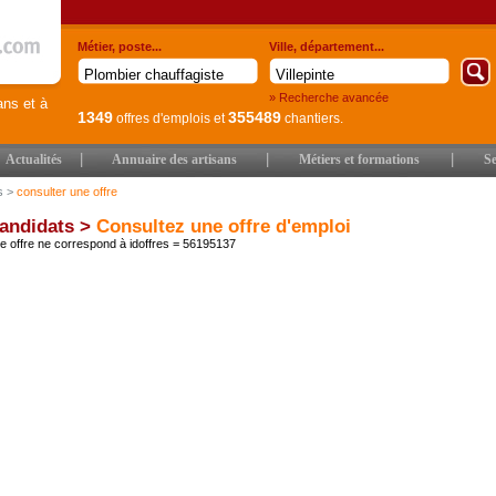
Métier, poste...
Ville, département...
» Recherche avancée
ans et à
1349
355489
offres d'emplois
et
chantiers.
|
|
|
Actualités
Annuaire des artisans
Métiers et formations
Se
s
>
consulter une offre
andidats >
Consultez une offre d'emploi
 offre ne correspond à idoffres = 56195137