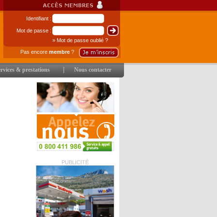
Identifiant :
Mot de passe :
» Mot de passe oublié ?
Pas encore
membre
?
|
rvices & prestations
Nous contacter
PUBLICITÉ