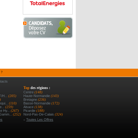
 ?
tacts
Top
des régions :
Centre
(148)
F/h...
(205)
Haute-Normandie
(143)
)
Bretagne
(236)
qui...
(110)
Basse-Normandie
(172)
e...
(259)
Alsace
(138)
e Hy...
(267)
Picardie
(188)
 Gamm...
(252)
Nord-Pas-De-Calais
(324)
es
»
Toutes Les Offres