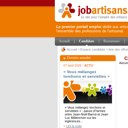
Le premier portail emploi
dédié aux artis
l'ensemble des professions de l'artisanat.
|
|
|
Accueil
Candidats
Recruteurs
Accueil
>
Espace candidats
>
liste des offre
Dernière actualité
C
Aucune
07 août 2026 -
ACTU
« Vous mélangez
torchons et serviettes »
: passe d?armes entre
Jean-Noël Barrot et
Jean-Luc Mélenchon sur
les ingérences
étrangères - Le Parisien
« Vous mélangez torchons et
serviettes » : passe d?armes
entre Jean-Noël Barrot et Jean-
Luc Mélenchon sur les
ingérences...
»
Lire la suite