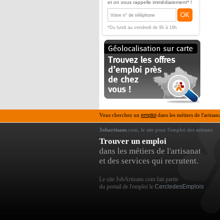
et on vous rappelle immédiatement* !
OK
*Du lundi au vendredi de 9h à 19h
Vous cherchez un
emploi
dans les métiers de l'artisan
Jobartisans
.com, le site pour l'emploi des artisans
Trouver un emploi
dans les métiers de l'artisanat
et des services qui recrutent.
Le site JobArtisans.com fait partie
du portail de l'emploi le
CercledesEmplois