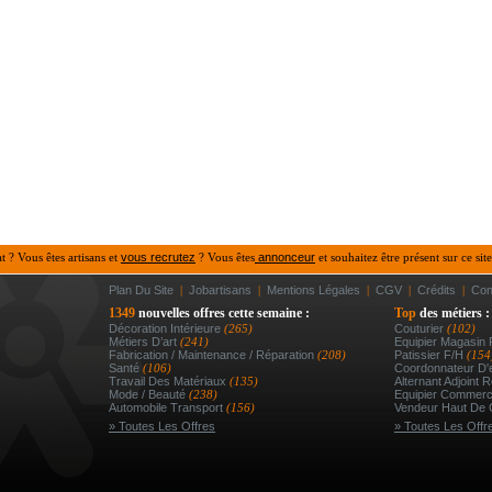
at ? Vous êtes artisans et
vous recrutez
? Vous êtes
annonceur
et souhaitez être présent sur ce site
Plan Du Site
|
Jobartisans
|
Mentions Légales
|
CGV
|
Crédits
|
Con
1349
nouvelles offres cette semaine :
Top
des métiers :
Décoration Intérieure
(265)
Couturier
(102)
Métiers D’art
(241)
Equipier Magasin 
Fabrication / Maintenance / Réparation
(208)
Patissier F/h
(154
Santé
(106)
Coordonnateur D'e
Travail Des Matériaux
(135)
Alternant Adjoint R
Mode / Beauté
(238)
Equipier Commerc
Automobile Transport
(156)
Vendeur Haut De
» Toutes Les Offres
» Toutes Les Offr