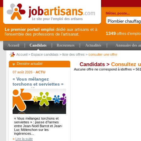
Métier, poste...
Le premier portail emploi
dédié aux artisans et à
1349
offres d'emplo
l'ensemble des professions de l'artisanat.
|
|
|
|
Accueil
Candidats
Recruteurs
Actualités
Annuaire des ar
Accueil
>
Espace candidats
>
liste des offres
>
consulter une offre
Dernière actualité
Candidats >
Consultez u
Aucune offre ne correspond à idoffres = 5
07 août 2026 -
ACTU
« Vous mélangez
torchons et serviettes »
: passe d?armes entre
Jean-Noël Barrot et
Jean-Luc Mélenchon sur
les ingérences
étrangères - Le Parisien
« Vous mélangez torchons et
serviettes » : passe d?armes
entre Jean-Noël Barrot et Jean-
Luc Mélenchon sur les
ingérences...
»
Lire la suite