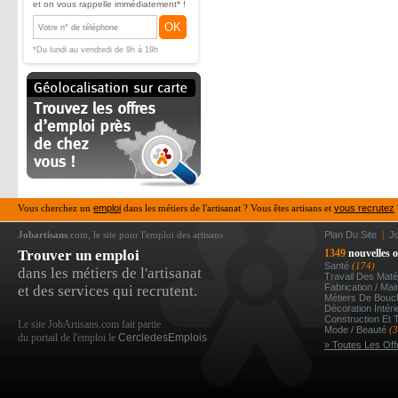
et on vous rappelle immédiatement* !
OK
*Du lundi au vendredi de 9h à 19h
Vous cherchez un
emploi
dans les métiers de l'artisanat ? Vous êtes artisans et
vous recrutez
Jobartisans
.com, le site pour l'emploi des artisans
Plan Du Site
|
J
Trouver un emploi
1349
nouvelles o
Santé
(174)
dans les métiers de l'artisanat
Travail Des Mat
Fabrication / Ma
et des services qui recrutent.
Métiers De Bou
Décoration Intér
Construction Et 
Le site JobArtisans.com fait partie
Mode / Beauté
(
du portail de l'emploi le
CercledesEmplois
» Toutes Les Off