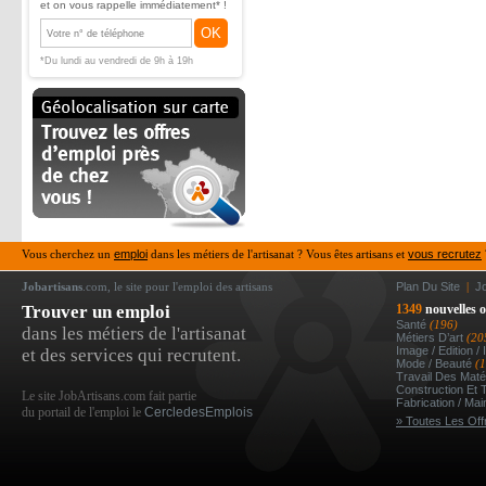
et on vous rappelle immédiatement* !
OK
*Du lundi au vendredi de 9h à 19h
Vous cherchez un
emploi
dans les métiers de l'artisanat ? Vous êtes artisans et
vous recrutez
Jobartisans
.com, le site pour l'emploi des artisans
Plan Du Site
|
J
Trouver un emploi
1349
nouvelles o
Santé
(196)
dans les métiers de l'artisanat
Métiers D’art
(20
Image / Edition /
et des services qui recrutent.
Mode / Beauté
(
Travail Des Mat
Construction Et 
Le site JobArtisans.com fait partie
Fabrication / Ma
du portail de l'emploi le
CercledesEmplois
» Toutes Les Off