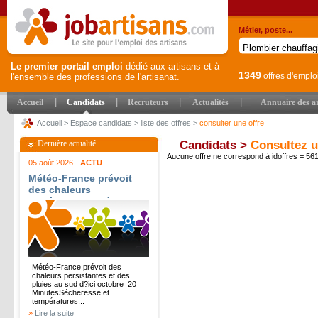
Métier, poste...
Le premier portail emploi
dédié aux artisans et à
1349
offres d'emplo
l'ensemble des professions de l'artisanat.
|
|
|
|
Accueil
Candidats
Recruteurs
Actualités
Annuaire des ar
Accueil
>
Espace candidats
>
liste des offres
>
consulter une offre
Dernière actualité
Candidats >
Consultez u
Aucune offre ne correspond à idoffres = 5
05 août 2026 -
ACTU
Météo-France prévoit
des chaleurs
persistantes et des
pluies au sud d?ici
octobre - 20 Minutes
Météo-France prévoit des
chaleurs persistantes et des
pluies au sud d?ici octobre 20
MinutesSécheresse et
températures...
»
Lire la suite