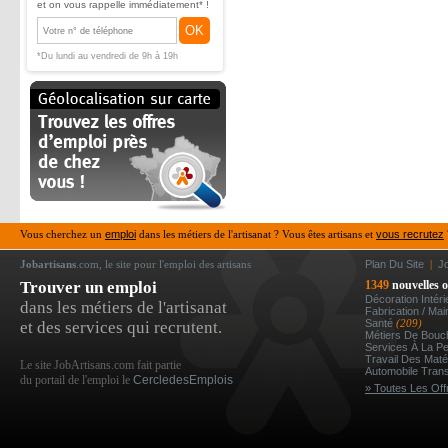
et on vous rappelle immédiatement* !
OK
*Du lundi au vendredi de 9h à 19h
Vous cherchez un
emploi
dans les métiers de l'artisanat ? Vous êtes artisans et
vous recrutez
Jobartisans
.com, le site pour l'emploi des artisans
Plan Du Site
|
J
Trouver un emploi
1349
nouvelles o
Décoration Intér
dans les métiers de l'artisanat
Fabrication / Ma
Santé
(209)
et des services qui recrutent.
Métiers De Bou
Services À La P
Travail Des Mat
Le site JobArtisans.com fait partie
Automobile Tran
du portail de l'emploi le
CercledesEmplois
» Toutes Les Off