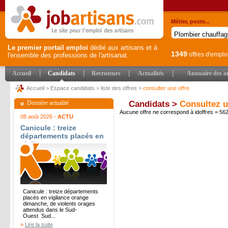
Métier, poste...
Le premier portail emploi
dédié aux artisans et à
1349
offres d'emplo
l'ensemble des professions de l'artisanat.
|
|
|
|
Accueil
Candidats
Recruteurs
Actualités
Annuaire des ar
Accueil
>
Espace candidats
>
liste des offres
>
consulter une offre
Dernière actualité
Candidats >
Consultez u
Aucune offre ne correspond à idoffres = 5
08 août 2026 -
ACTU
Canicule : treize
départements placés en
vigilance orange
dimanche, de violents
orages attendus dans le
Sud-Ouest - Sud Ouest
Canicule : treize départements
placés en vigilance orange
dimanche, de violents orages
attendus dans le Sud-
Ouest Sud...
»
Lire la suite