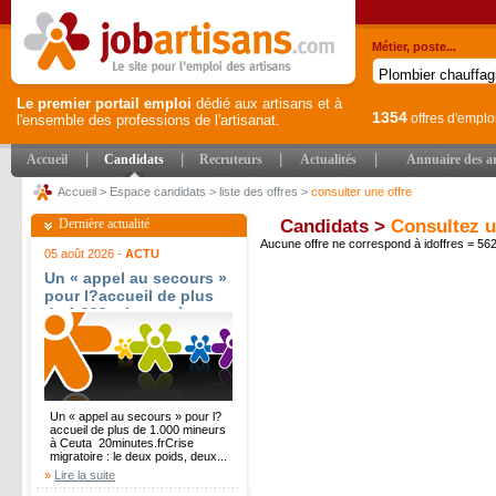
Métier, poste...
Le premier portail emploi
dédié aux artisans et à
1354
offres d'emplo
l'ensemble des professions de l'artisanat.
|
|
|
|
Accueil
Candidats
Recruteurs
Actualités
Annuaire des ar
Accueil
>
Espace candidats
>
liste des offres
>
consulter une offre
Dernière actualité
Candidats >
Consultez u
Aucune offre ne correspond à idoffres = 5
05 août 2026 -
ACTU
Un « appel au secours »
pour l?accueil de plus
de 1.000 mineurs à
Ceuta - 20minutes.fr
Un « appel au secours » pour l?
accueil de plus de 1.000 mineurs
à Ceuta 20minutes.frCrise
migratoire : le deux poids, deux...
»
Lire la suite