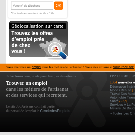
OK
*Du lundi au vendredi de 9h à 19h
Vous cherchez un
emploi
dans les métiers de l'artisanat ? Vous êtes artisans et
vous recrutez
Jobartisans
.com, le site pour l'emploi des artisans
Plan Du Site
|
J
Trouver un emploi
1354
nouvelles o
Décoration Intér
dans les métiers de l'artisanat
Mode / Beauté
(
Travail Des Mat
et des services qui recrutent.
Automobile Tran
Santé
(227)
Services À La P
Le site JobArtisans.com fait partie
Métiers De Bou
du portail de l'emploi le
CercledesEmplois
» Toutes Les Off