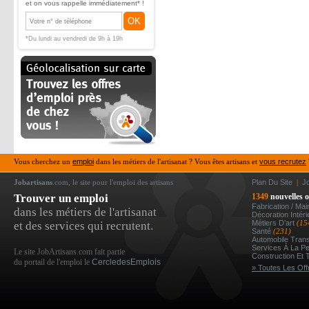
et on vous rappelle immédiatement* !
OK
*Du lundi au vendredi de 9h à 19h
Vous cherchez un
emploi
dans les métiers de l'artisanat ? Vous êtes artisans et
vous recrutez
Jobartisans
.com, le site pour l'emploi des artisans
Plan Du Site
|
J
Trouver un emploi
1349
nouvelles o
Fabrication / Ma
dans les métiers de l'artisanat
Décoration Intér
Métiers D’art
(15
et des services qui recrutent.
Santé
(231)
Automobile Tran
Services À La P
Le site JobArtisans.com fait partie
Construction Et 
du portail de l'emploi le
CercledesEmplois
» Toutes Les Off