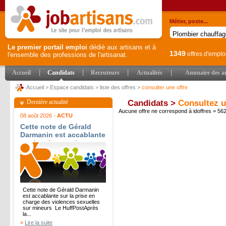
Métier, poste...
Le premier portail emploi
dédié aux artisans et à
1349
offres d'emplo
l'ensemble des professions de l'artisanat.
|
|
|
|
Accueil
Candidats
Recruteurs
Actualités
Annuaire des ar
Accueil
>
Espace candidats
>
liste des offres
>
consulter une offre
Dernière actualité
Candidats >
Consultez u
Aucune offre ne correspond à idoffres = 5
08 août 2026 -
ACTU
Cette note de Gérald
Darmanin est accablante
sur la prise en charge
des violences sexuelles
sur mineurs - Le
HuffPost
Cette note de Gérald Darmanin
est accablante sur la prise en
charge des violences sexuelles
sur mineurs Le HuffPostAprès
la...
»
Lire la suite