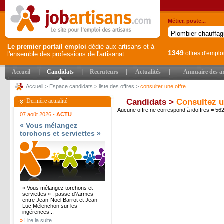
Métier, poste...
Le premier portail emploi
dédié aux artisans et à
1349
offres d'emplo
l'ensemble des professions de l'artisanat.
|
|
|
|
Accueil
Candidats
Recruteurs
Actualités
Annuaire des ar
Accueil
>
Espace candidats
>
liste des offres
>
consulter une offre
Dernière actualité
Candidats >
Consultez u
Aucune offre ne correspond à idoffres = 5
07 août 2026 -
ACTU
« Vous mélangez
torchons et serviettes »
: passe d?armes entre
Jean-Noël Barrot et
Jean-Luc Mélenchon sur
les ingérences
étrangères - Le Parisien
« Vous mélangez torchons et
serviettes » : passe d?armes
entre Jean-Noël Barrot et Jean-
Luc Mélenchon sur les
ingérences...
»
Lire la suite