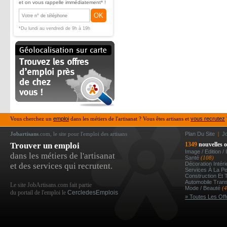
et on vous rappelle immédiatement* !
OK
*Du lundi au vendredi de 9h à 19h
Vous cherchez un
emploi
dans les métiers de l'artisanat ? Vous êtes artisans et
vous recrutez
Jobartisans
.com, le site pour l'emploi des artisans
Plan Du Site
|
J
Trouver un emploi
1349
nouvelles o
Image / Edition /
dans les métiers de l'artisanat
Santé
(108)
Décoration Intér
et des services qui recrutent.
Services À La P
Construction Et 
Automobile Tran
Le site JobArtisans.com fait partie
Mode / Beauté
(
du portail de l'emploi le
CercledesEmplois
» Toutes Les Off