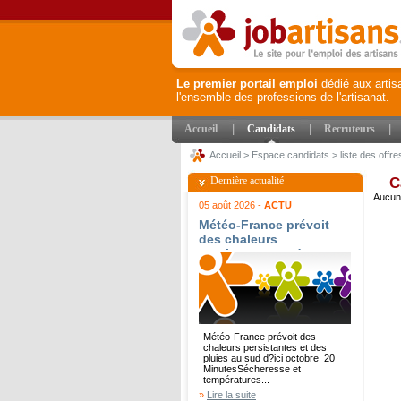
Le premier portail emploi
dédié aux artis
l'ensemble des professions de l'artisanat.
|
|
|
Accueil
Candidats
Recruteurs
Accueil
>
Espace candidats
>
liste des offre
Dernière actualité
C
Aucune
05 août 2026 -
ACTU
Météo-France prévoit
des chaleurs
persistantes et des
pluies au sud d?ici
octobre - 20 Minutes
Météo-France prévoit des
chaleurs persistantes et des
pluies au sud d?ici octobre 20
MinutesSécheresse et
températures...
»
Lire la suite