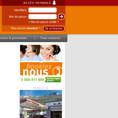
Identifiant :
Mot de passe :
» Mot de passe oublié ?
Pas encore
membre
?
|
rvices & prestations
Nous contacter
PUBLICITÉ