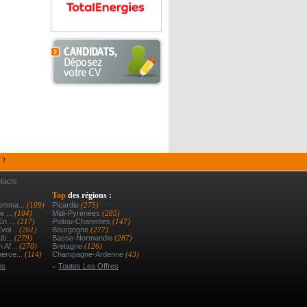
 ?
tacts
Top
des régions :
Comma...
(109)
Picardie
(275)
e ...
(104)
Midi-Pyrénées
(285)
En ...
(217)
Poitou-Charentes
(147)
vol...
(261)
Bourgogne
(277)
ib...
(279)
Basse-Normandie
(287)
 Af...
(270)
Bretagne
(126)
erce...
(114)
Champagne-Ardenne
(43)
es
»
Toutes Les Offres