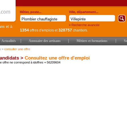
Métier, poste...
Ville, département...
» Recherche avancée
ans et à
1354
328757
offres d'emplois
et
chantiers.
|
|
|
Actualités
Annuaire des artisans
Métiers et formations
Se
s
>
consulter une offre
andidats >
Consultez une offre d'emploi
 offre ne correspond à idoffres = 56209604