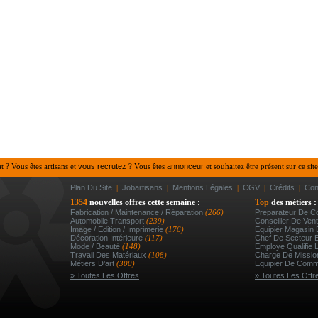
at ? Vous êtes artisans et
vous recrutez
? Vous êtes
annonceur
et souhaitez être présent sur ce site
Plan Du Site
|
Jobartisans
|
Mentions Légales
|
CGV
|
Crédits
|
Con
1354
nouvelles offres cette semaine :
Top
des métiers :
Fabrication / Maintenance / Réparation
(266)
Preparateur De 
Automobile Transport
(239)
Conseiller De Vent
Image / Edition / Imprimerie
(176)
Equipier Magasin 
Décoration Intérieure
(117)
Chef De Secteur E
Mode / Beauté
(148)
Employe Qualifie L
Travail Des Matériaux
(108)
Charge De Mission
Métiers D’art
(300)
Equipier De Comm
» Toutes Les Offres
» Toutes Les Offr