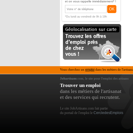
et on vous rappelle immédiatement* !
OK
*Du lundi au vendredi de 9h à 19h
Vous cherchez un
emploi
dans les métiers de l'artisan
Jobartisans
.com, le site pour l'emploi des artisans
Trouver un emploi
dans les métiers de l'artisanat
et des services qui recrutent.
Le site JobArtisans.com fait partie
du portail de l'emploi le
CercledesEmplois