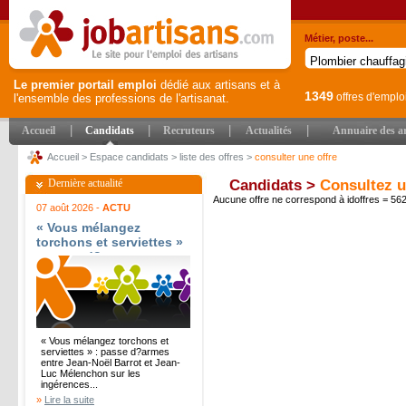
Métier, poste...
Le premier portail emploi
dédié aux artisans et à
1349
offres d'emplo
l'ensemble des professions de l'artisanat.
|
|
|
|
Accueil
Candidats
Recruteurs
Actualités
Annuaire des ar
Accueil
>
Espace candidats
>
liste des offres
>
consulter une offre
Dernière actualité
Candidats >
Consultez u
Aucune offre ne correspond à idoffres = 5
07 août 2026 -
ACTU
« Vous mélangez
torchons et serviettes »
: passe d?armes entre
Jean-Noël Barrot et
Jean-Luc Mélenchon sur
les ingérences
étrangères - Le Parisien
« Vous mélangez torchons et
serviettes » : passe d?armes
entre Jean-Noël Barrot et Jean-
Luc Mélenchon sur les
ingérences...
»
Lire la suite