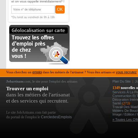
et on vous rappelle immédiatement* !
OK
*Du lundi au vendredi de 9h à 19h
Vous cherchez un
emploi
dans les métiers de l'artisanat ? Vous êtes artisans et
vous recrutez
Jobartisans
.com, le site pour l'emploi des artisans
Plan Du Site
|
J
Trouver un emploi
1349
nouvelles o
Services À La P
dans les métiers de l'artisanat
Construction Et 
Décoration Intér
et des services qui recrutent.
Santé
(273)
Travail Des Mat
Métiers De Bou
Le site JobArtisans.com fait partie
Image / Edition /
du portail de l'emploi le
CercledesEmplois
» Toutes Les Off