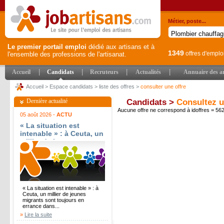
Métier, poste...
Le premier portail emploi
dédié aux artisans et à
1349
offres d'emplo
l'ensemble des professions de l'artisanat.
|
|
|
|
Accueil
Candidats
Recruteurs
Actualités
Annuaire des ar
Accueil
>
Espace candidats
>
liste des offres
>
consulter une offre
Dernière actualité
Candidats >
Consultez u
Aucune offre ne correspond à idoffres = 5
05 août 2026 -
ACTU
« La situation est
intenable » : à Ceuta, un
millier de jeunes
migrants sont toujours
en errance dans l?
enclave - Ouest-France
« La situation est intenable » : à
Ceuta, un millier de jeunes
migrants sont toujours en
errance dans...
»
Lire la suite