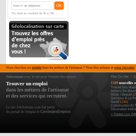
OK
*Du lundi au vendredi de 9h à 19h
Vous cherchez un
emploi
dans les métiers de l'artisanat ? Vous êtes artisans et
vous recrutez
Jobartisans
.com, le site pour l'emploi des artisans
Plan Du Site
|
J
Trouver un emploi
1349
nouvelles o
Travail Des Mat
dans les métiers de l'artisanat
Métiers De Bou
Mode / Beauté
(
et des services qui recrutent.
Services À La P
Santé
(146)
Construction Et 
Le site JobArtisans.com fait partie
Décoration Intér
du portail de l'emploi le
CercledesEmplois
» Toutes Les Off