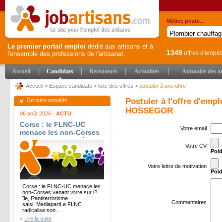
Métier, poste...
Le premier portail emploi
dédié aux artisans et à
1349
offres d'emplo
l'ensemble des professions de l'artisanat.
|
|
|
|
Accueil
Candidats
Recruteurs
Actualités
Annuaire des ar
Accueil
>
Espace candidats
>
liste des offres
>
postuler à une offre
Dernière actualité
Postuler à l'offre d'em
HOSSEGOR
06 août 2026 -
ACTU
Corse : le FLNC-UC
Votre email
menace les non-Corses
venant vivre sur l?île, l?
Votre CV
antiterrorisme saisi -
Poid
Mediapart
Votre lettre de motivation
Poid
Corse : le FLNC-UC menace les
non-Corses venant vivre sur l?
île, l?antiterrorisme
Commentaires
saisi MediapartLe FLNC
radicalise son...
»
Lire la suite