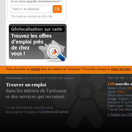
et on vous rappelle immédiatement* !
OK
*Du lundi au vendredi de 9h à 19h
Vous cherchez un
emploi
dans les métiers de l'artisanat ? Vous êtes artisans et
vous recrutez
Jobartisans
.com, le site pour l'emploi des artisans
Plan Du Site
|
J
Trouver un emploi
1349
nouvelles o
Métiers D’art
(19
dans les métiers de l'artisanat
Santé
(261)
Décoration Intér
et des services qui recrutent.
Image / Edition /
Services À La P
Fabrication / Ma
Le site JobArtisans.com fait partie
Travail Des Mat
du portail de l'emploi le
CercledesEmplois
» Toutes Les Off