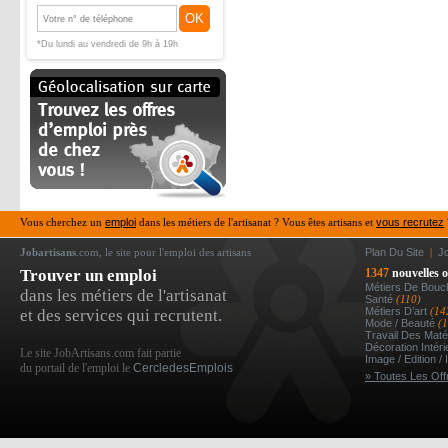
OK
*Du lundi au vendredi de 9h à 19h
Vous cherchez un
emploi
dans les métiers de l'artisanat ? Vous êtes artisans et
vous recrutez
Jobartisans
.com, le site pour l'emploi des artisans
Plan Du Site
|
J
Trouver un emploi
1347
nouvelles o
Métiers De Bou
dans les métiers de l'artisanat
Santé
(110)
Métiers D’art
(14
et des services qui recrutent.
Mode / Beauté
(
Travail Des Mat
Décoration Intér
Le site JobArtisans.com fait partie
Image / Edition /
du portail de l'emploi le
CercledesEmplois
» Toutes Les Off