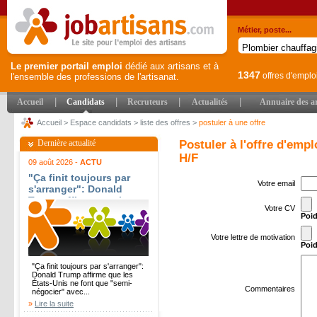
Métier, poste...
Le premier portail emploi
dédié aux artisans et à
1347
offres d'emplo
l'ensemble des professions de l'artisanat.
|
|
|
|
Accueil
Candidats
Recruteurs
Actualités
Annuaire des ar
Accueil
>
Espace candidats
>
liste des offres
>
postuler à une offre
Dernière actualité
Postuler à l'offre d'em
H/F
09 août 2026 -
ACTU
"Ça finit toujours par
Votre email
s'arranger": Donald
Trump affirme que les
Votre CV
États-Unis ne font que
Poid
"semi-négocier" avec
l'Iran -
Votre lettre de motivation
fr.news.yahoo.com
Poid
"Ça finit toujours par s'arranger":
Donald Trump affirme que les
États-Unis ne font que "semi-
Commentaires
négocier" avec...
»
Lire la suite