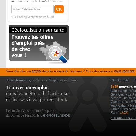
et on vous rappelle immédiatement* !
OK
*Du lundi au vendredi de 9h à 19h
Vous cherchez un
emploi
dans les métiers de l'artisanat ? Vous êtes artisans et
vous recrutez
Jobartisans
.com, le site pour l'emploi des artisans
Plan Du Site
|
J
Trouver un emploi
1349
nouvelles o
Décoration Intér
dans les métiers de l'artisanat
Services À La P
Métiers De Bou
et des services qui recrutent.
Construction Et 
Fabrication / Ma
Travail Des Mat
Le site JobArtisans.com fait partie
Santé
(352)
du portail de l'emploi le
CercledesEmplois
» Toutes Les Off