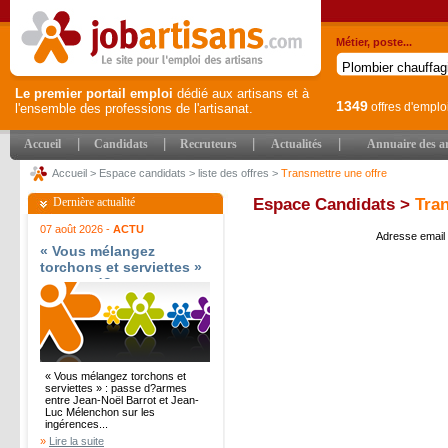
Métier, poste...
Le premier portail emploi
dédié aux artisans et à
1349
offres d'emplo
l'ensemble des professions de l'artisanat.
|
|
|
|
Accueil
Candidats
Recruteurs
Actualités
Annuaire des ar
Accueil
>
Espace candidats
>
liste des offres
>
Transmettre une offre
Dernière actualité
Espace Candidats >
Tran
07 août 2026 -
ACTU
Adresse email
« Vous mélangez
torchons et serviettes »
: passe d?armes entre
Jean-Noël Barrot et
Jean-Luc Mélenchon sur
les ingérences
étrangères - Le Parisien
« Vous mélangez torchons et
serviettes » : passe d?armes
entre Jean-Noël Barrot et Jean-
Luc Mélenchon sur les
ingérences...
»
Lire la suite