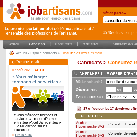
Métier, poste...
Le premier portail emploi
dédié aux artisans et à
1349
offres d'emplo
l'ensemble des professions de l'artisanat.
|
|
|
|
Accueil
Candidats
Recruteurs
Actualités
Annuaire des ar
Accueil
>
Espace candidats
>
Consulter les offres d'emploi
Dernière actualité
Candidats >
Consultez le
07 août 2026 -
ACTU
« Vous mélangez
torchons et serviettes »
Métier recherché :
: passe d?armes entre
Département :
ou
o
Jean-Noël Barrot et
Jean-Luc Mélenchon sur
Type de contrat :
les ingérences
étrangères - Le Parisien
17 offres sur les 17 dernières off
« Vous mélangez torchons et
RECRUTEUR
serviettes » : passe d?armes
entre Jean-Noël Barrot et Jean-
Auchan
Conseiller de vent
Luc Mélenchon sur les
Hypermarché SAS
h/f
ingérences...
Auchan
Conseiller de vente
»
Lire la suite
Hypermarché SAS