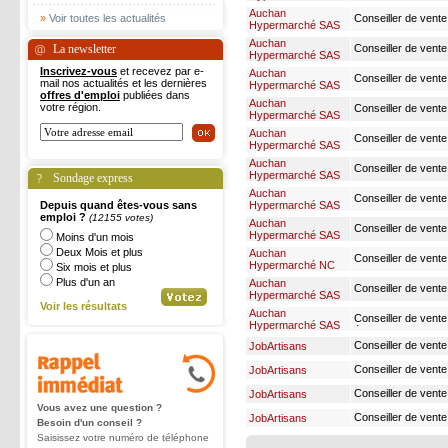
- auchan perpignan
Auchan
»
Voir toutes les actualités
Conseiller de vente
Hypermarché SAS
Auchan
La newsletter
Conseiller de vente
Hypermarché SAS
charcuterie traiteu
Inscrivez-vous
et recevez par e-
Auchan
Conseiller de vente
mail nos actualités et les dernières
Hypermarché SAS
charcuterie samedi
offres d'emploi
publiées dans
Auchan
votre région.
Conseiller de vente
Hypermarché SAS
charcuterie traiteu
Auchan
Conseiller de vente
Hypermarché SAS
Auchan
Conseiller de vente
Hypermarché SAS
Sondage express
polyvalence en vent
Auchan
Conseiller de vente
Depuis quand êtes-vous sans
Hypermarché SAS
charcuterie f/h sal
emploi ?
(12155 votes)
Auchan
Conseiller de vente
Hypermarché SAS
Moins d'un mois
charcuterie fromag
Deux Mois et plus
Auchan
Conseiller de vente
Hypermarché NC
Six mois et plus
Plus d'un an
Auchan
Conseiller de vente alimentaire
Hypermarché SAS
fromage f/h
Voir les résultats
Auchan
Conseiller de vente
Hypermarché SAS
Conseiller de vente 
JobArtisans
Conseiller de vente 
JobArtisans
Conseiller de vente 
JobArtisans
Vous avez une question ?
Conseiller de vente
JobArtisans
Besoin d'un conseil ?
Saisissez votre numéro de téléphone