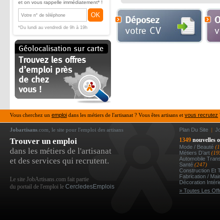
et on vous rappelle immédiatement* !
OK
*Du lundi au vendredi de 9h à 19h
Vous cherchez un
emploi
dans les métiers de l'artisanat ? Vous êtes artisans et
vous recrutez
Jobartisans
.com, le site pour l'emploi des artisans
Plan Du Site
|
J
Trouver un emploi
1349
nouvelles o
Mode / Beauté
(
dans les métiers de l'artisanat
Métiers D’art
(19
Automobile Tran
et des services qui recrutent.
Santé
(247)
Construction Et 
Fabrication / Ma
Le site JobArtisans.com fait partie
Décoration Intér
du portail de l'emploi le
CercledesEmplois
» Toutes Les Off