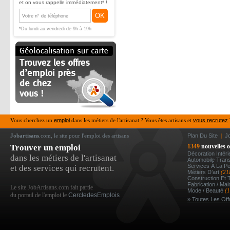
et on vous rappelle immédiatement* !
OK
*Du lundi au vendredi de 9h à 19h
Vous cherchez un
emploi
dans les métiers de l'artisanat ? Vous êtes artisans et
vous recrutez
Jobartisans
.com, le site pour l'emploi des artisans
Plan Du Site
|
J
Trouver un emploi
1349
nouvelles o
Décoration Intér
dans les métiers de l'artisanat
Automobile Tran
Services À La P
et des services qui recrutent.
Métiers D’art
(21
Construction Et 
Fabrication / Ma
Le site JobArtisans.com fait partie
Mode / Beauté
(
du portail de l'emploi le
CercledesEmplois
» Toutes Les Off