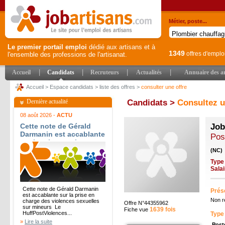
Métier, poste...
Le premier portail emploi
dédié aux artisans et à
1349
offres d'emplo
l'ensemble des professions de l'artisanat.
|
|
|
|
Accueil
Candidats
Recruteurs
Actualités
Annuaire des ar
Accueil
>
Espace candidats
>
liste des offres
>
consulter une offre
Dernière actualité
Candidats >
Consultez u
08 août 2026 -
ACTU
Cette note de Gérald
Job
Darmanin est accablante
Pos
sur la prise en charge
des violences sexuelles
(NC)
sur mineurs - Le
Type
HuffPost
Sala
Cette note de Gérald Darmanin
Prése
est accablante sur la prise en
Non r
charge des violences sexuelles
Offre N°44355962
sur mineurs Le
1639 fois
Fiche vue
HuffPostViolences...
Type
»
Lire la suite
Post