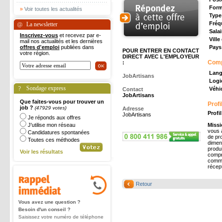
Form
»
Voir toutes les actualités
Type
Fréq
La newsletter
Salai
Inscrivez-vous
et recevez par e-
Ville
mail nos actualités et les dernières
offres d'emploi
publiées dans
Pays 
POUR ENTRER EN CONTACT
votre région.
DIRECT AVEC L'EMPLOYEUR
Com
:
Lang
JobArtisans
Logic
Sondage express
Véhic
Contact
JobArtisans
Que faites-vous pour trouver un
Profi
job ?
(47929 votes)
Adresse
Profi
JobArtisans
Je réponds aux offres
J'utilise mon réseau
Missi
vous 
Candidatures spontanées
de pr
Toutes ces méthodes
dimen
produ
Voir les résultats
compr
comme
récept
Retour
Vous avez une question ?
Besoin d'un conseil ?
Saisissez votre numéro de téléphone