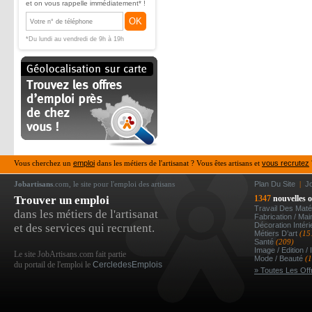
et on vous rappelle immédiatement* !
OK
*Du lundi au vendredi de 9h à 19h
Vous cherchez un
emploi
dans les métiers de l'artisanat ? Vous êtes artisans et
vous recrutez
Jobartisans
.com, le site pour l'emploi des artisans
Plan Du Site
|
J
Trouver un emploi
1347
nouvelles o
Travail Des Mat
dans les métiers de l'artisanat
Fabrication / Ma
Décoration Intér
et des services qui recrutent.
Métiers D’art
(15
Santé
(209)
Image / Edition /
Le site JobArtisans.com fait partie
Mode / Beauté
(
du portail de l'emploi le
CercledesEmplois
» Toutes Les Off