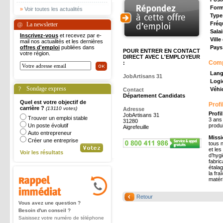
Form
»
Voir toutes les actualités
Type
Fréq
La newsletter
Salai
Inscrivez-vous
et recevez par e-
Ville
mail nos actualités et les dernières
offres d'emploi
publiées dans
Pays 
POUR ENTRER EN CONTACT
votre région.
DIRECT AVEC L'EMPLOYEUR
Com
:
Lang
JobArtisans 31
Logic
Sondage express
Véhic
Contact
Département Candidats
Quel est votre objectif de
Profi
carrière ?
(13110 votes)
Adresse
Profi
JobArtisans 31
Trouver un emploi stable
3 ans
31280
Un poste évolutif
produi
Aigrefeuille
Auto entrepreneur
Missi
Créer une entreprise
tous n
et les
Voir les résultats
d’hygi
fabric
étalag
la fra
matéri
Retour
Vous avez une question ?
Besoin d'un conseil ?
Saisissez votre numéro de téléphone