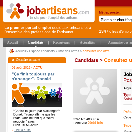
Métier, poste...
Le premier portail emploi
dédié aux artisans et à
1347
offres d'emplo
l'ensemble des professions de l'artisanat.
|
|
|
|
Accueil
Candidats
Recruteurs
Actualités
Annuaire des ar
Accueil
>
Espace candidats
>
liste des offres
>
consulter une offre
Dernière actualité
Candidats >
Consultez u
09 août 2026 -
ACTU
"Ça finit toujours par
Job
s'arranger": Donald
Pos
Trump affirme que les
États-Unis ne font que
Aigre
"semi-négocier" avec
Type
l'Iran - BFM
Sala
"Ça finit toujours par s'arranger":
Prése
Donald Trump affirme que les
Cette
États-Unis ne font que "semi-
Offre N°34839614
négocier" avec
2044 fois
Fiche vue
l'Iran BFMContre...
Type
»
Lire la suite
Post