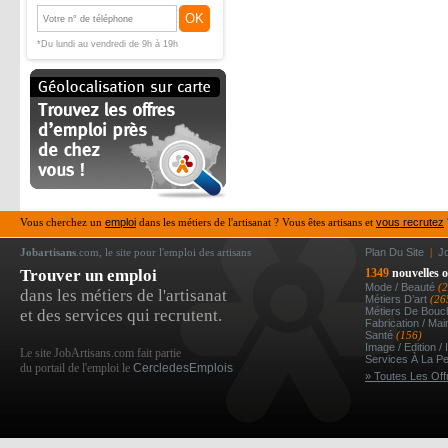
OK
*Du lundi au vendredi de 9h à 19h
Vous cherchez un
emploi
dans les métiers de l'artisanat ? Vous êtes artisans et
vous recrutez
Jobartisans
.com, le site pour l'emploi des artisans
Plan Du Site
|
J
Trouver un emploi
1349
nouvelles o
Mode / Beauté
(
dans les métiers de l'artisanat
Métiers D’art
(26
Métiers De Bou
et des services qui recrutent.
Fabrication / Ma
Santé
(156)
Image / Edition /
Le site JobArtisans.com fait partie
Services À La P
du portail de l'emploi le
CercledesEmplois
» Toutes Les Off