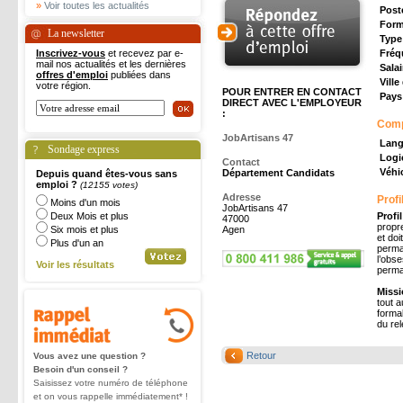
»
Voir toutes les actualités
Post
Form
La newsletter
Type
Inscrivez-vous
et recevez par e-
Fréq
mail nos actualités et les dernières
Salai
offres d'emploi
publiées dans
Ville
votre région.
POUR ENTRER EN CONTACT
Pays 
DIRECT AVEC L'EMPLOYEUR
:
Com
JobArtisans 47
Lang
Sondage express
Logic
Contact
Véhic
Département Candidats
Depuis quand êtes-vous sans
emploi ?
(12155 votes)
Adresse
Profi
Moins d'un mois
JobArtisans 47
Deux Mois et plus
Profi
47000
propre
Six mois et plus
Agen
et doi
Plus d'un an
perman
l’obse
Voir les résultats
perm
Missi
tout a
formal
du rel
Retour
Vous avez une question ?
Besoin d'un conseil ?
Saisissez votre numéro de téléphone
et on vous rappelle immédiatement* !