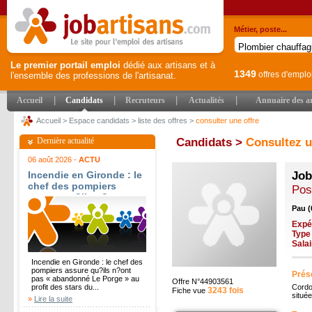
Métier, poste...
Le premier portail emploi
dédié aux artisans et à
1349
offres d'emplo
l'ensemble des professions de l'artisanat.
|
|
|
|
Accueil
Candidats
Recruteurs
Actualités
Annuaire des ar
Accueil
>
Espace candidats
>
liste des offres
>
consulter une offre
Dernière actualité
Candidats >
Consultez u
06 août 2026 -
ACTU
Incendie en Gironde : le
Job
chef des pompiers
Pos
assure qu?ils n?ont pas
« abandonné Le Porge »
Pau (
au profit des stars du
Expé
Cap-Ferret - Le Parisien
Type
Sala
Incendie en Gironde : le chef des
pompiers assure qu?ils n?ont
Prése
pas « abandonné Le Porge » au
Offre N°44903561
profit des stars du...
Cordo
3243 fois
Fiche vue
situé
»
Lire la suite