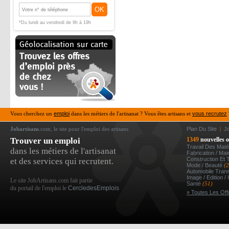
OK
*Du lundi au vendredi de 9h à 19h
Vous cherchez un
emploi
dans les métiers de l'artisanat ? Vous êtes artisans et
vous recrutez
Jobartisans
.com, le site pour l'emploi des artisans
Plan Du Site
|
J
Trouver un emploi
1349
nouvelles o
Travail Des Mat
dans les métiers de l'artisanat
Fabrication / Ma
Construction Et 
et des services qui recrutent.
Mode / Beauté
(
Automobile Tran
Image / Edition /
Le site JobArtisans.com fait partie
Santé
(51)
du portail de l'emploi le
CercledesEmplois
» Toutes Les Off