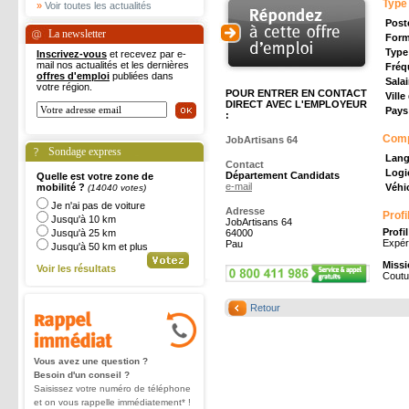
Type
»
Voir toutes les actualités
Post
La newsletter
Form
Type
Inscrivez-vous
et recevez par e-
mail nos actualités et les dernières
Fréq
offres d'emploi
publiées dans
Salai
votre région.
POUR ENTRER EN CONTACT
Ville
DIRECT AVEC L'EMPLOYEUR
Pays 
:
Com
JobArtisans 64
Sondage express
Lang
Contact
Logic
Département Candidats
Quelle est votre zone de
e-mail
mobilité ?
Véhic
(14040 votes)
Je n'ai pas de voiture
Adresse
Profi
Jusqu'à 10 km
JobArtisans 64
Profi
Jusqu'à 25 km
64000
Expéri
Pau
Jusqu'à 50 km et plus
Missi
Voir les résultats
Coutu
Retour
Vous avez une question ?
Besoin d'un conseil ?
Saisissez votre numéro de téléphone
et on vous rappelle immédiatement* !