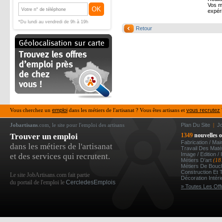
Vos m
OK
expéri
*Du lundi au vendredi de 9h à 19h
Retour
Vous cherchez un
emploi
dans les métiers de l'artisanat ? Vous êtes artisans et
vous recrutez
Jobartisans
.com, le site pour l'emploi des artisans
Plan Du Site
|
J
Trouver un emploi
1349
nouvelles o
Fabrication / Ma
dans les métiers de l'artisanat
Travail Des Mat
Image / Edition /
et des services qui recrutent.
Métiers D’art
(18
Métiers De Bou
Construction Et 
Le site JobArtisans.com fait partie
Décoration Intér
du portail de l'emploi le
CercledesEmplois
» Toutes Les Off