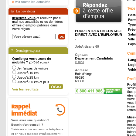
le Rhô
»
Voir toutes les actualités
Type
La newsletter
Post
Inscrivez-vous
et recevez par e-
Form
mail nos actualités et les dernières
Type
offres d'emploi
publiées dans
votre région.
Fréq
POUR ENTRER EN CONTACT
Salai
DIRECT AVEC L'EMPLOYEUR
:
Ville
Pays 
JobArtisans 69
Sondage express
Com
Contact
Département Candidats
Quelle est votre zone de
Lang
e-mail
mobilité ?
(14040 votes)
Logic
Je n'ai pas de voiture
Véhic
Adresse
Jusqu'à 10 km
Bois d'oingt
Jusqu'à 25 km
69620
Profi
69000
Jusqu'à 50 km et plus
Profi
simila
Voir les résultats
êtes p
êtes t
votre 
vous 
Prise
l'att
Missi
Vous avez une question ?
pour :
terra
Besoin d'un conseil ?
béton 
Saisissez votre numéro de téléphone
béton
et on vous rappelle immédiatement* !
Réalis