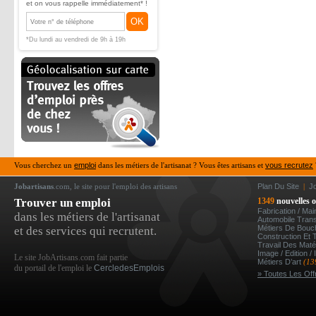
et on vous rappelle immédiatement* !
OK
*Du lundi au vendredi de 9h à 19h
Vous cherchez un
emploi
dans les métiers de l'artisanat ? Vous êtes artisans et
vous recrutez
Jobartisans
.com, le site pour l'emploi des artisans
Plan Du Site
|
J
Trouver un emploi
1349
nouvelles o
Fabrication / Ma
dans les métiers de l'artisanat
Automobile Tran
Métiers De Bou
et des services qui recrutent.
Construction Et 
Travail Des Mat
Image / Edition /
Le site JobArtisans.com fait partie
Métiers D’art
(13
du portail de l'emploi le
CercledesEmplois
» Toutes Les Off