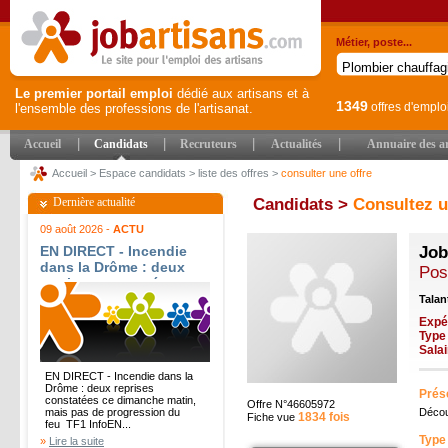
Métier, poste...
Le premier portail emploi
dédié aux artisans et à
1349
offres d'emplo
l'ensemble des professions de l'artisanat.
|
|
|
|
Accueil
Candidats
Recruteurs
Actualités
Annuaire des ar
Accueil
>
Espace candidats
>
liste des offres
>
consulter une offre
Dernière actualité
Candidats >
Consultez u
09 août 2026 -
ACTU
EN DIRECT - Incendie
Job
dans la Drôme : deux
Pos
reprises constatées ce
dimanche matin, mais
Talan
pas de progression du
Expé
feu - TF1 Info
Type
Sala
EN DIRECT - Incendie dans la
Drôme : deux reprises
Prése
constatées ce dimanche matin,
Offre N°46605972
mais pas de progression du
Décou
1834 fois
Fiche vue
feu TF1 InfoEN...
Type
»
Lire la suite