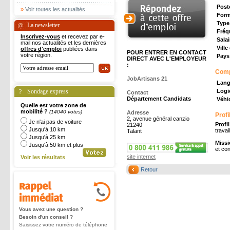
Post
»
Voir toutes les actualités
Form
Type
La newsletter
Fréq
Inscrivez-vous
et recevez par e-
Salai
mail nos actualités et les dernières
Ville
offres d'emploi
publiées dans
POUR ENTRER EN CONTACT
votre région.
Pays 
DIRECT AVEC L'EMPLOYEUR
:
Com
JobArtisans 21
Lang
Sondage express
Logic
Contact
Département Candidats
Véhic
Quelle est votre zone de
mobilité ?
(14040 votes)
Adresse
Profi
2, avenue général canzio
Je n'ai pas de voiture
Profi
21240
Jusqu'à 10 km
travai
Talant
Jusqu'à 25 km
Missi
Jusqu'à 50 km et plus
et con
site internet
Voir les résultats
Retour
Vous avez une question ?
Besoin d'un conseil ?
Saisissez votre numéro de téléphone