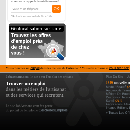
et on vous rappelle immédiatement* !
OK
*Du lundi au vendredi de 9h à 19h
Vous cherchez un
emploi
dans les métiers de l'artisanat ? Vous êtes artisans et
vous recrutez
Jobartisans
.com, le site pour l'emploi des artisans
Plan Du Site
|
J
Trouver un emploi
1349
nouvelles o
Mode / Beauté
(
dans les métiers de l'artisanat
Automobile Tran
Métiers De Bou
et des services qui recrutent.
Décoration Intér
Santé
(211)
Fabrication / Ma
Le site JobArtisans.com fait partie
Image / Edition /
du portail de l'emploi le
CercledesEmplois
» Toutes Les Off