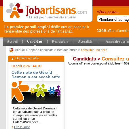
Métier, poste...
Le premier portail emploi
dédié aux artisans et à
1349
offres d'emplo
l'ensemble des professions de l'artisanat.
|
|
|
|
Accueil
Candidats
Recruteurs
Actualités
Annuaire des ar
Accueil
>
Espace candidats
>
liste des offres
>
consulter une offre
Dernière actualité
Candidats >
Consultez u
Aucune offre ne correspond à idoffres = 5
08 août 2026 -
ACTU
Cette note de Gérald
Darmanin est accablante
sur la prise en charge
des violences sexuelles
sur mineurs - Le
HuffPost
Cette note de Gérald Darmanin
est accablante sur la prise en
charge des violences sexuelles
sur mineurs Le
HuffPostViolences...
»
Lire la suite