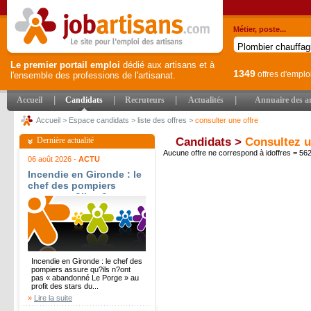
Métier, poste...
Le premier portail emploi
dédié aux artisans et à
1349
offres d'emplo
l'ensemble des professions de l'artisanat.
|
|
|
|
Accueil
Candidats
Recruteurs
Actualités
Annuaire des ar
Accueil
>
Espace candidats
>
liste des offres
>
consulter une offre
Dernière actualité
Candidats >
Consultez u
Aucune offre ne correspond à idoffres = 5
06 août 2026 -
ACTU
Incendie en Gironde : le
chef des pompiers
assure qu?ils n?ont pas
« abandonné Le Porge »
au profit des stars du
Cap-Ferret - Le Parisien
Incendie en Gironde : le chef des
pompiers assure qu?ils n?ont
pas « abandonné Le Porge » au
profit des stars du...
»
Lire la suite