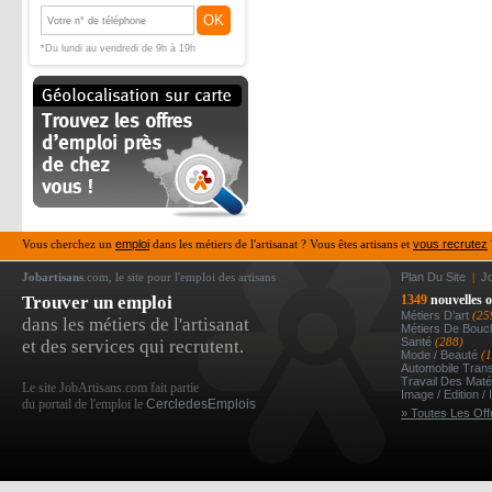
OK
*Du lundi au vendredi de 9h à 19h
Vous cherchez un
emploi
dans les métiers de l'artisanat ? Vous êtes artisans et
vous recrutez
Jobartisans
.com, le site pour l'emploi des artisans
Plan Du Site
|
J
Trouver un emploi
1349
nouvelles o
Métiers D’art
(25
dans les métiers de l'artisanat
Métiers De Bou
Santé
(288)
et des services qui recrutent.
Mode / Beauté
(
Automobile Tran
Travail Des Mat
Le site JobArtisans.com fait partie
Image / Edition /
du portail de l'emploi le
CercledesEmplois
» Toutes Les Off