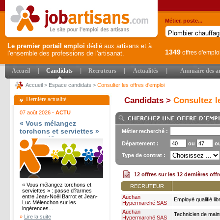
Métier, poste...
Le premier portail emploi
dédié aux artisans et à
1349
offres d'emplo
l'ensemble des professions de l'artisanat.
|
|
|
|
Accueil
Candidats
Recruteurs
Actualités
Annuaire des ar
Accueil
>
Espace candidats
>
Consulter les offres d'emploi
Dernière actualité
Candidats >
Consultez le
07 août 2026 -
ACTU
« Vous mélangez
torchons et serviettes »
Métier recherché :
: passe d?armes entre
Département :
ou
o
Jean-Noël Barrot et
Jean-Luc Mélenchon sur
Type de contrat :
les ingérences
étrangères - Le Parisien
12 offres sur les 12 dernières off
« Vous mélangez torchons et
RECRUTEUR
serviettes » : passe d?armes
entre Jean-Noël Barrot et Jean-
Auchan
Employé qualifié lib
Luc Mélenchon sur les
Hypermarché SAS
ingérences...
Auchan
Technicien de main
»
Lire la suite
Hypermarché SAS